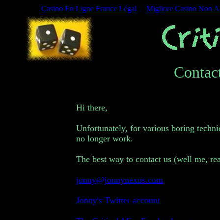
Casino En Ligne France Légal
Migliore Casino Non 
Contact
Hi there,
Unfortunately, for various boring techn
no longer work.
The best way to contact us (well me, real
jonny@jonnynexus.com
Jonny's Twitter account