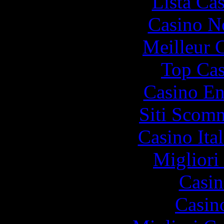
Lista Ca
Casino N
Meilleur 
Top Cas
Casino En
Siti Scom
Casino It
Migliori
Casin
Casin