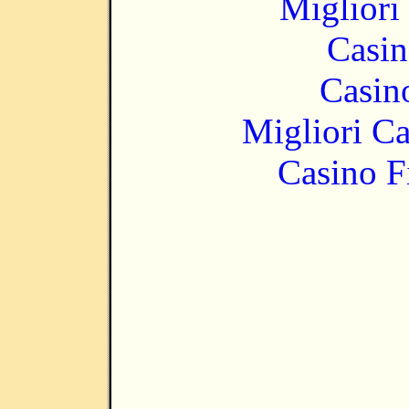
Migliori
Casin
Casin
Migliori 
Casino F