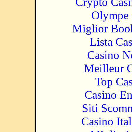
Crypto Casi
Olympe 
Miglior Bo
Lista Ca
Casino N
Meilleur 
Top Cas
Casino En
Siti Scom
Casino It