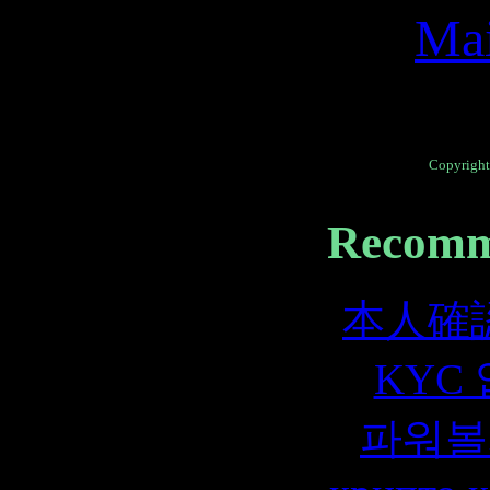
Mai
Copyright
Recomm
本人確
KYC
파워볼